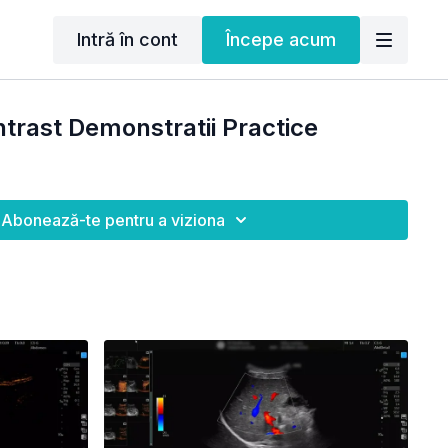
Intră în cont
Începe acum
trast Demonstratii Practice
Abonează-te pentru a viziona