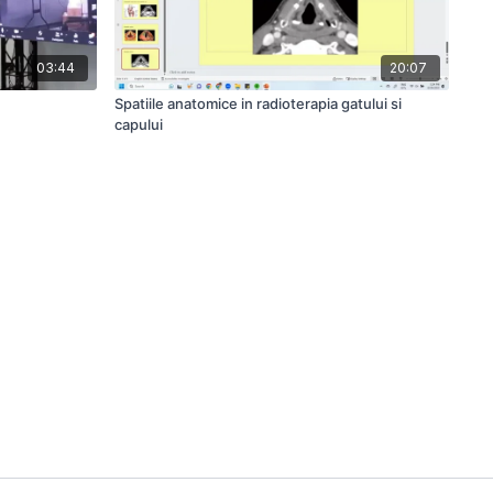
03:44
20:07
Spatiile anatomice in radioterapia gatului si
capului