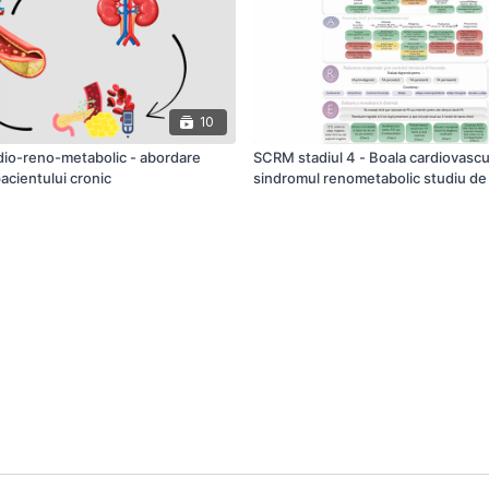
10
dio-reno-metabolic - abordare
SCRM stadiul 4 - Boala cardiovascul
pacientului cronic
sindromul renometabolic studiu de
evaluare și intervenții - Dr. Bianca