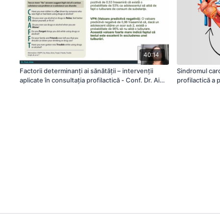
40:14
Factorii determinanți ai sănătății – intervenții
Sindromul car
aplicate în consultația profilactică - Conf. Dr. Aida
profilactică a 
Puia