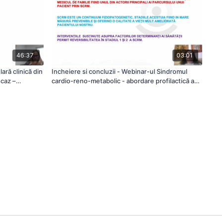
46:37
03:01
ară clinică din
Incheiere si concluzii - Webinar-ul Sindromul
 caz –
cardio-reno-metabolic - abordare profilactică a
 Cojan Manzat
pacientului cronic