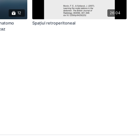
12
26:04
 anatomo
Spațiul retroperitoneal
caz