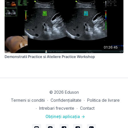
01:26:45
Demonstratii Practice si Ateliere Practice Workshop
© 2026 Eduson
Termeni si conditii
∙
Confidențialitate
∙
Politica de livrare
∙
Intrebari frecvente
∙
Contact
Obțineți aplicația ->