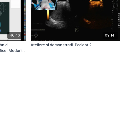
46:46
09:14
hnici
Ateliere si demonstratii. Pacient 2
fice. Moduri.
e Explorare.