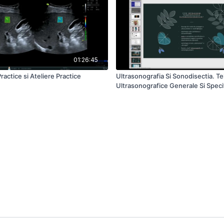
01:26:45
ractice si Ateliere Practice
Ultrasonografia Si Sonodisectia. Te
Ultrasonografice Generale Si Speci
Semiologie Elementara. Ferestre D
Aspecte Normale