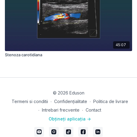
45:07
Stenoza carotidiana
© 2026 Eduson
Termeni si conditii
∙
Confidențialitate
∙
Politica de livrare
∙
Intrebari frecvente
∙
Contact
Obțineți aplicația ->