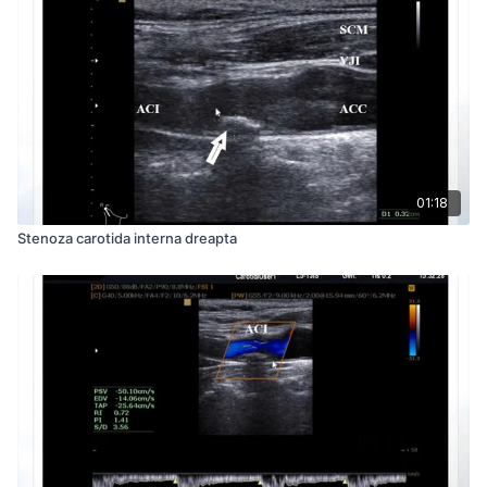
01:18
Stenoza carotida interna dreapta