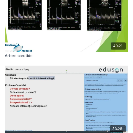
40:21
Artere carotide
33:28