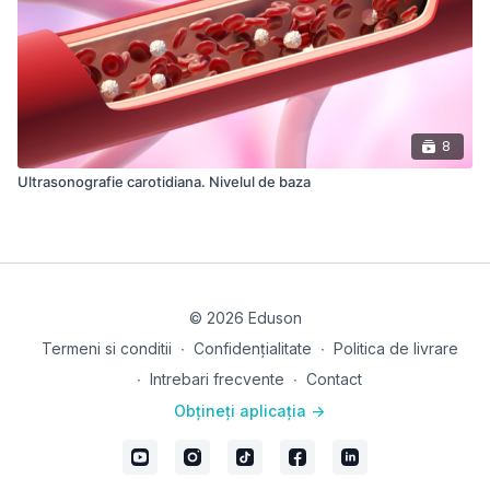
8
Ultrasonografie carotidiana. Nivelul de baza
© 2026 Eduson
Termeni si conditii
∙
Confidențialitate
∙
Politica de livrare
∙
Intrebari frecvente
∙
Contact
Obțineți aplicația ->