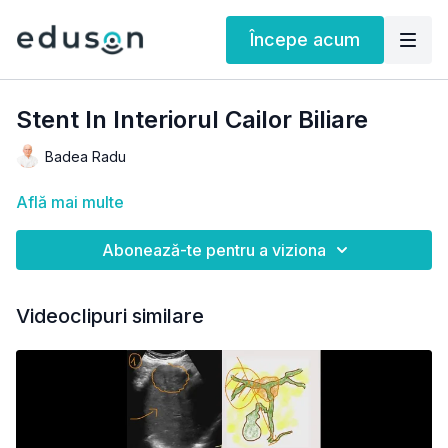
Începe acum
Stent In Interiorul Cailor Biliare
Badea Radu
Află mai multe
Abonează-te pentru a viziona
Videoclipuri similare