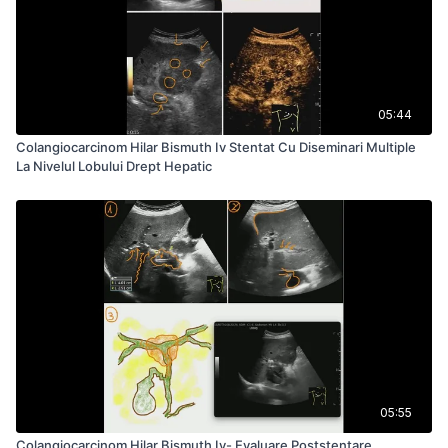
05:44
Colangiocarcinom Hilar Bismuth Iv Stentat Cu Diseminari Multiple
La Nivelul Lobului Drept Hepatic
05:55
Colangiocarcinom Hilar Bismuth Iv- Evaluare Poststentare