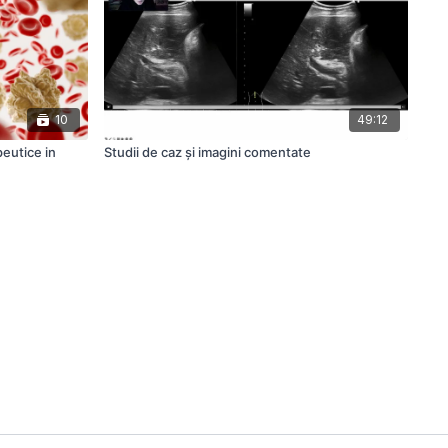
10
49:12
peutice in
Studii de caz și imagini comentate