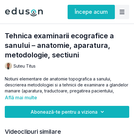
Începe acum
Tehnica examinarii ecografice a
sanului – anatomie, aparatura,
metodologie, sectiuni
Suteu Titus
Notiuni elementare de anatomie topografica a sanului,
descrierea metodologiei si a tehnicii de examinare a glandelor
mamare (aparatura, traductoare, pregatirea pacientului,
sectiuni tipizate); elemente de semiologie a formatiunilor
Află mai multe
nodulare mamare
Abonează-te pentru a viziona
Puteti gasi acest material in
webinarul Ultrasonografia mamara
Videoclipuri similare