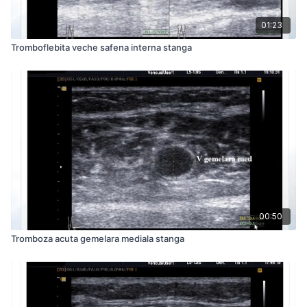
01:23
Tromboflebita veche safena interna stanga
00:50
Tromboza acuta gemelara mediala stanga