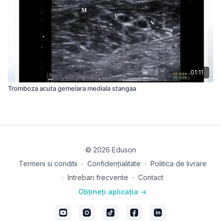
01:11
Tromboza acuta gemelara mediala stangaa
© 2026 Eduson
Termeni si conditii
∙
Confidențialitate
∙
Politica de livrare
∙
Intrebari frecvente
∙
Contact
Obțineți aplicația ->