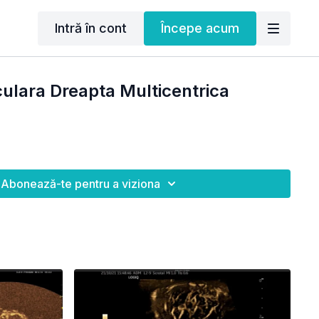
Intră în cont
Începe acum
ulara Dreapta Multicentrica
Abonează-te pentru a viziona