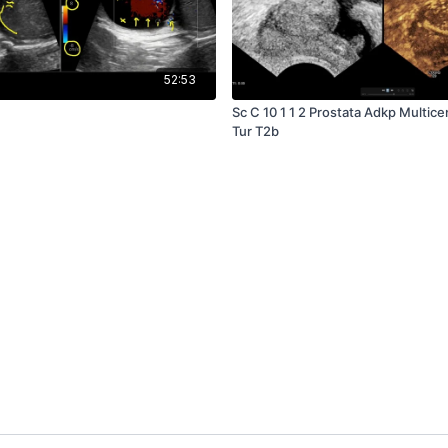
52:53
Sc C 10 1 1 2 Prostata Adkp Multicen
Tur T2b