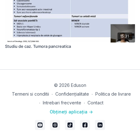
15:31
Studiu de caz. Tumora pancreatica
© 2026 Eduson
Termeni si conditii
∙
Confidențialitate
∙
Politica de livrare
∙
Intrebari frecvente
∙
Contact
Obțineți aplicația ->