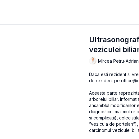
Ultrasonografi
veziculei bilia
Mircea Petru-Adrian
Daca esti rezident si vre
de rezident pe office@e
Aceasta parte reprezint
arborelui biliar. Informati
ansamblul modificarilor e
diagnosticul mai multor 
si complicatii), colecis
”vezicula de portelan”),
carcinomul veziculei bili