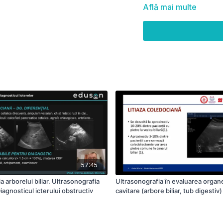
Specialitati Clinice (car
Află mai multe
Boli infectioase, Chirurg
metabolice, Gastroentero
Medicina de urgenta, Onc
57:45
a arborelui biliar. Ultrasonografia
Ultrasonografia în evaluarea organ
 Diagnosticul icterului obstructiv
cavitare (arbore biliar, tub digestiv)