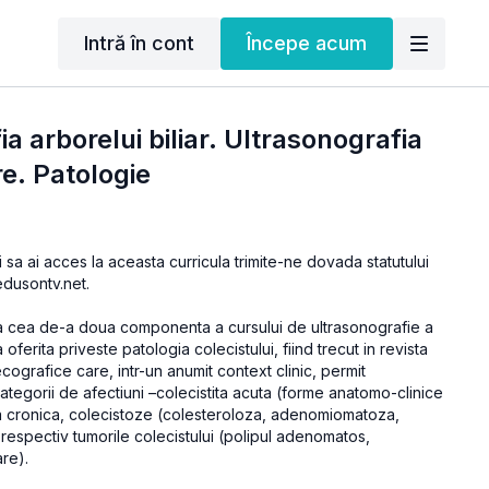
Intră în cont
Începe acum
a arborelui biliar. Ultrasonografia
re. Patologie
i sa ai acces la aceasta curricula trimite-ne dovada statutului
dusontv.net.
a cea de-a doua componenta a cursului de ultrasonografie a
a oferita priveste patologia colecistului, fiind trecut in revista
cografice care, intr-un anumit context clinic, permit
categorii de afectiuni –colecistita acuta (forme anatomo-clinice
tita cronica, colecistoze (colesteroloza, adenomiomatoza,
 respectiv tumorile colecistului (polipul adenomatos,
are).