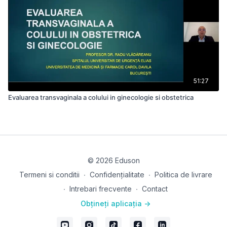
51:27
Evaluarea transvaginala a colului in ginecologie si obstetrica
© 2026 Eduson
Termeni si conditii
∙
Confidențialitate
∙
Politica de livrare
∙
Intrebari frecvente
∙
Contact
Obțineți aplicația ->