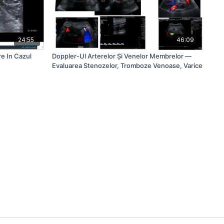
24:55
46:09
re In Cazul
Doppler-Ul Arterelor Și Venelor Membrelor —
Evaluarea Stenozelor, Tromboze Venoase, Varice