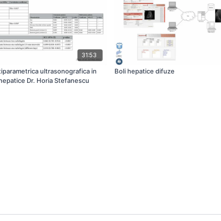
31:53
iparametrica ultrasonografica in
Boli hepatice difuze
 hepatice Dr. Horia Stefanescu