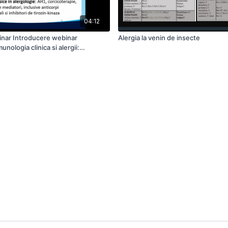
04:12
inar Introducere webinar
Alergia la venin de insecte
munologia clinica si alergii:
abdordari terapeutice