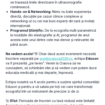
se trasează liniile directoare în ultrasonografia
românească.
Hands-on & Networking:
Nimic nu bate experiența
directă, discuțiile pe cazuri clinice complexe și
networking-ul cu cei mai buni experți din țară și invitați
internaționali.
Programul Științific:
De la ecografia multi-parametrică
la noutățile din elastografie și AI, programul de anul
acesta este unul dintre cele mai dense și relevante de
până acum.
Ne vedem acolo!
👋 Chiar dacă acest eveniment necesită
înscriere separată pe
srumbcraiova2026.ro
, echipa
Eduson
va fi prezentă „pe teren”. Venim la Craiova să ne
cunoaștem, să schimbăm idei și să vedem cum putem duce
educația medicală și mai departe, împreună.
Echipa noastră va fi acolo pentru a susține spiritul comunității
Eduson și pentru a vă saluta pe toți cei care transformați
ecograful într-un instrument de precizie zi de zi.
🚀
Sfat:
Perioada de înscrieri cu taxă redusă este limitată!