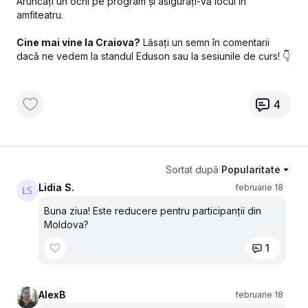
Aruncați un ochi pe program și asigurați-vă locul în
amfiteatru.
Cine mai vine la Craiova?
Lăsați un semn în comentarii
dacă ne vedem la standul Eduson sau la sesiunile de curs! 👇
4
Sortat după
Popularitate
Lidia S.
februarie 18
Buna ziua! Este reducere pentru participanții din
Moldova?
1
AlexB
februarie 18