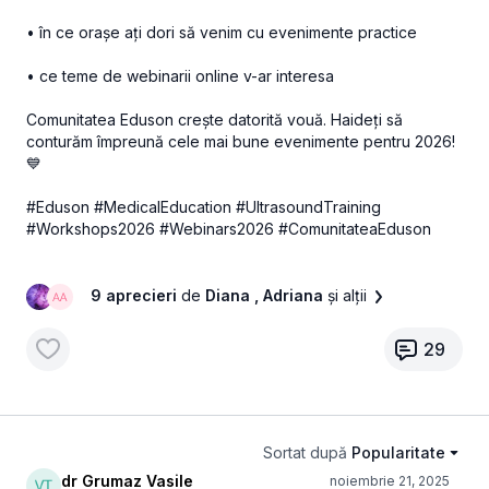
• în ce orașe ați dori să venim cu evenimente practice
• ce teme de webinarii online v-ar interesa
Comunitatea Eduson crește datorită vouă. Haideți să
conturăm împreună cele mai bune evenimente pentru 2026!
💙
#Eduson #MedicalEducation #UltrasoundTraining
#Workshops2026 #Webinars2026 #ComunitateaEduson
9 aprecieri
de
Diana
, Adriana
și alții
29
Sortat după
Popularitate
dr Grumaz Vasile
noiembrie 21, 2025