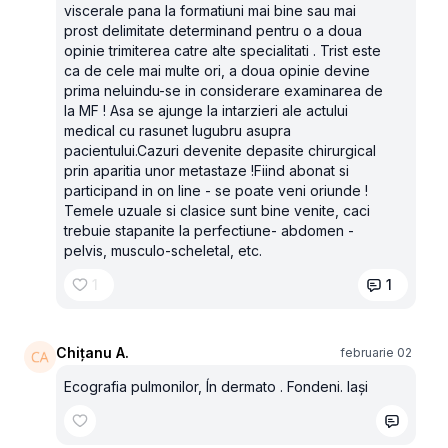
viscerale pana la formatiuni mai bine sau mai
prost delimitate determinand pentru o a doua
opinie trimiterea catre alte specialitati . Trist este
ca de cele mai multe ori, a doua opinie devine
prima neluindu-se in considerare examinarea de
la MF ! Asa se ajunge la intarzieri ale actului
medical cu rasunet lugubru asupra
pacientului.Cazuri devenite depasite chirurgical
prin aparitia unor metastaze !Fiind abonat si
participand in on line - se poate veni oriunde !
Temele uzuale si clasice sunt bine venite, caci
trebuie stapanite la perfectiune- abdomen -
pelvis, musculo-scheletal, etc.
1
1
Chițanu A.
februarie 02
Ecografia pulmonilor, Ín dermato . Fondeni. Iaşi