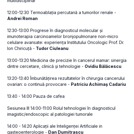
multidisciplinar
12:00-12:30 Termoablația percutană a tumorilor renale -
Andrei Roman
12:30-13:00 Progrese în diagnosticul molecular și
imunoterapia carcinoamelor bronjopulmonare non-micro
celulare avansate: experiența Institutului Oncologic Prof. Dr.
Ion Chiricuță -
Tudor Ciuleanu
13:00-13:20 Medicina de precizie în cancerul mamar: sinergia
dintre cercetare, clinică și tehnologie -
Ovidiu Bălăcescu
13:20-13:40 Îmbunătățirea rezultatelor în chirurgia cancerului
ovarian: o continuă provocare -
Patriciu Achimaș Cadariu
13:40 - 14:00 Pauza de cafea
Sesiunea III 14:00-11:00 Rolul tehnologiei în diagnosticul
imagistic/endoscopic al patologiei tumorale
14:00 - 14:20 Aplicații ale Inteligenței Artificiale in
gasteoenterologie -
Dan Dumitrascu