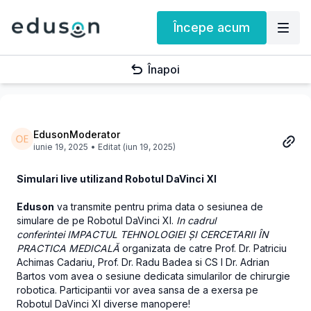
Începe acum
Înapoi
EdusonModerator
iunie 19, 2025
• Editat (iun 19, 2025)
Simulari live utilizand Robotul DaVinci XI
Eduson
va transmite pentru prima data o sesiunea de
simulare de pe Robotul DaVinci XI.
In cadrul
conferintei IMPACTUL TEHNOLOGIEI ȘI CERCETARII ÎN
PRACTICA MEDICALĂ
organizata de catre Prof. Dr. Patriciu
Achimas Cadariu, Prof. Dr. Radu Badea si CS I Dr. Adrian
Bartos vom avea o sesiune dedicata simularilor de chirurgie
robotica. Participantii vor avea sansa de a exersa pe
Robotul DaVinci XI diverse manopere!