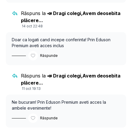
📅
19–21 noiembrie 2025
🎓
Eveniment creditat cu 14 EMC
Răspuns la
📣 Dragi colegi,Avem deosebita
💻
Participare online – 300 lei
⚠️
Conferinta nu va fi disponibila spre revizionare.
plăcere...
14 oct 22:48
Pentru medici imunologi, alergologi, pediatri,
reumatologi si specialisti interesati de cele mai noi
Doar ca logati cand incepe conferinta! Prin Eduson
progrese ale domeniului, Imunopedia ramane un reper
Premium aveti acces inclus
academic si clinic.
Răspunde
👉 Detalii si inscrieri:
https://www.edusontv.net/pages/conferinta-
imunopedia-2025
Răspuns la
📣 Dragi colegi,Avem deosebita
plăcere...
#Imunopedia2025 #Eduson #Imunologie #Alergologie
11 oct 19:13
#Reumatologie #EducatieMedicala #EvenimentMedical
#EMC #HealthcareEducation
Ne bucuram! Prin Eduson Premium aveti acces la
ambele evenimente!
Răspunde