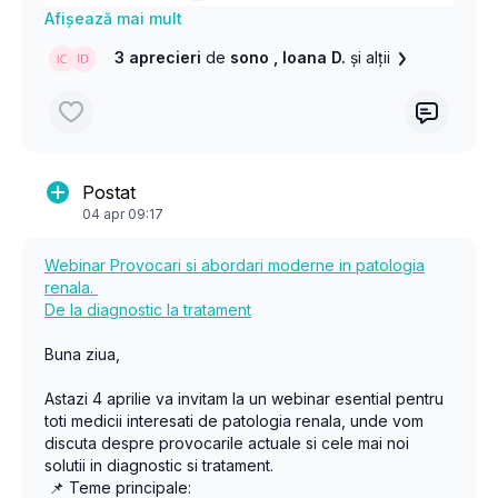
imunoterapia carcinoamelor bronjopulmonare non-
micro celulare avansate: experiența Institutului
☘️Felicitări tuturor și spor la învățat! 💡🚀 Concursul
Oncologic Prof. Dr. Ion Chiricuță -
Tudor Ciuleanu
3 aprecieri
de
sono
, Ioana D.
și alții
nostru continuă și în luna aprilie 🤞☘️!
13:00-13:20 Medicina de precizie în cancerul mamar:
#Eduson #EducațieFărăLimite #Câștigători
sinergia dintre cercetare, clinică și tehnologie -
Ovidiu
#ÎnvațăMaiMult
Bălăcescu
13:20-13:40 Îmbunătățirea rezultatelor în chirurgia
Postat
cancerului ovarian: o continuă provocare -
Patriciu
04 apr 09:17
Achimaș Cadariu
Webinar Provocari si abordari moderne in patologia
13:40 - 14:00 Pauza de cafea
renala.
De la diagnostic la tratament
Sesiunea III 14:00-11:00 Rolul tehnologiei în diagnosticul
imagistic/endoscopic al patologiei tumorale
Buna ziua,
14:00 - 14:20 Aplicații ale Inteligenței Artificiale in
Astazi 4 aprilie va invitam la un webinar esential pentru
gasteoenterologie -
Dan Dumitrascu
toti medicii interesati de patologia renala, unde vom
discuta despre provocarile actuale si cele mai noi
14:20 - 14:40 Ecografia multimodală. Plusvaloare în
solutii in diagnostic si tratament.
afecțiunile tiroidiene -
Dana Stoian
📌 Teme principale: