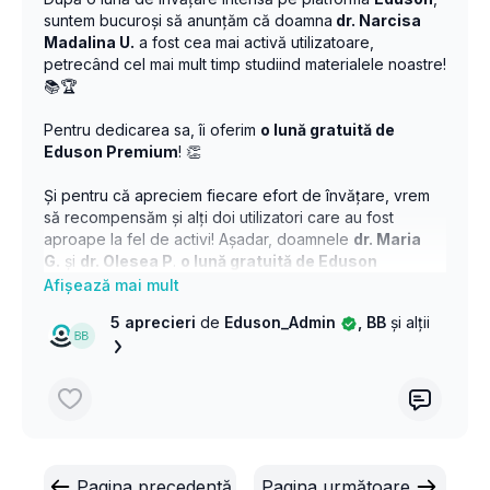
suntem bucuroși să anunțăm că doamna
dr. Narcisa
Madalina U.
a fost cea mai activă utilizatoare,
petrecând cel mai mult timp studiind materialele noastre!
📚🏆
Pentru dedicarea sa, îi oferim
o lună gratuită de
Eduson Premium
! 👏
Și pentru că apreciem fiecare efort de învățare, vrem
să recompensăm și alți doi utilizatori care au fost
aproape la fel de activi! Așadar, doamnele
dr. Maria
G.
și
dr. Olesea P
.
o lună gratuită de Eduson
Premium
! 🎁🎓
5 aprecieri
de
Eduson_Admin
, BB
și alții
☘️Felicitări tuturor și spor la învățat! 💡🚀 Concursul
nostru continuă și în luna martie 🤞☘️!
💐🌟Cu aceasta ocazie urăm tuturor doamnelor și
domnișoarelor doctor o primavară frumoasă din partea
echipe
Eduson
! 💐🌟
#Eduson #EducațieFărăLimite #Câștigători
Pagina precedentă
Pagina următoare