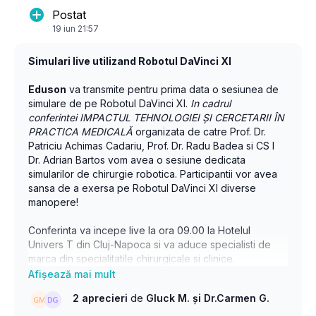
Postat
19 iun 21:57
Simulari live utilizand Robotul DaVinci XI
Eduson
va transmite pentru prima data o sesiunea de
simulare de pe Robotul DaVinci XI.
In cadrul
conferintei IMPACTUL TEHNOLOGIEI ȘI CERCETARII ÎN
PRACTICA MEDICALĂ
organizata de catre Prof. Dr.
Patriciu Achimas Cadariu, Prof. Dr. Radu Badea si CS I
Dr. Adrian Bartos vom avea o sesiune dedicata
simularilor de chirurgie robotica. Participantii vor avea
sansa de a exersa pe Robotul DaVinci XI diverse
manopere!
Conferinta va incepe live la ora 09.00 la Hotelul
Univers T din Cluj-Napoca si va aduce specialisti de
marca din specialitatile chirurgicale si clinice.
Programul complet:
2 aprecieri
de
Gluck M.
și Dr.Carmen G.
Sesiunea I 09:00-11:30 Rolul tehnologiei în tratamentul