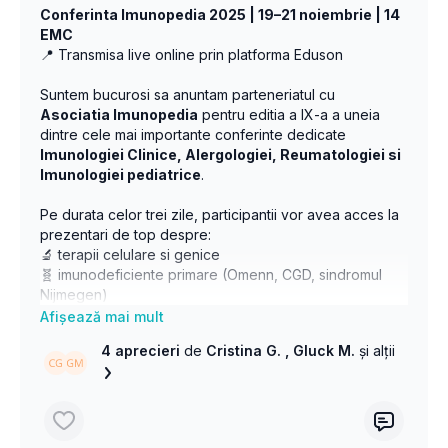
Conferinta Imunopedia 2025 | 19–21 noiembrie | 14
EMC
📍 Transmisa live online prin platforma Eduson
Suntem bucurosi sa anuntam parteneriatul cu
Asociatia Imunopedia
pentru editia a IX-a a uneia
dintre cele mai importante conferinte dedicate
Imunologiei Clinice, Alergologiei, Reumatologiei si
Imunologiei pediatrice
.
Pe durata celor trei zile, participantii vor avea acces la
prezentari de top despre:
🔬 terapii celulare si genice
🧬 imunodeficiente primare (Omenn, CGD, sindromul
Nijmegen)
🩺 mecanisme inflamatorii si boli autoimune
🧫 patologie alergologica rara
4 aprecieri
de
Cristina G.
, Gluck M.
și alții
👶 imunologia copilului si tranzitia spre adult
💉 comunicare si ezitare vaccinala
… si multe alte teme relevante pentru practica medicala
moderna.