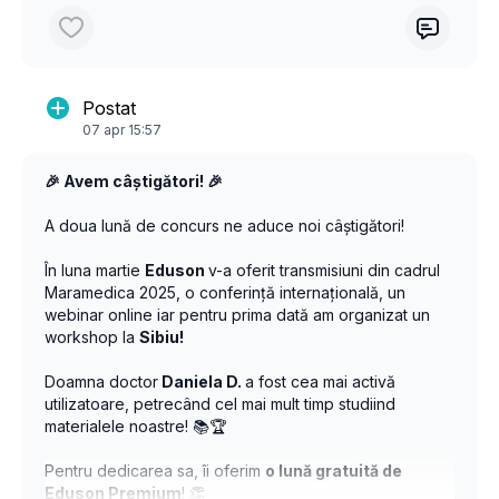
minim invaziv al patologiei tumorale: laparoscopie vs
robotică
09:00-09:20 Laparoscopie vs robotică: diferențe,
Postat
asemănări, indicații -
Necula Alexandru
07 apr 15:57
09:20-10:00 Chirurgia minim invazivă a tubului digestiv -
Florin Grama
🎉 Avem câștigători! 🎉
10:00-10:30 Chirurgia minim invazivă în patologia
A doua lună de concurs ne aduce noi câștigători!
hepato-bilio-pancreatică -
Adrian Bartoș
În luna martie
Eduson
v-a oferit transmisiuni din cadrul
10:30 - 12:00 Sesiunea de simulare pe Robot
Maramedica 2025, o conferință internațională, un
DaVinci XI
webinar online iar pentru prima dată am organizat un
workshop la
Sibiu!
Sesiunea II 12:00-13:30 Cercetarea și tratamentul
oncologic multidisciplinar
Doamna doctor
Daniela D.
a fost cea mai activă
utilizatoare, petrecând cel mai mult timp studiind
12:00-12:30 Termoablația percutană a tumorilor renale -
materialele noastre! 📚🏆
Andrei Roman
Pentru dedicarea sa, îi oferim
o lună gratuită de
12:30-13:00 Progrese în diagnosticul molecular și
Eduson Premium
! 👏