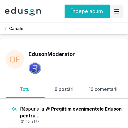
Începe acum
Canale
EdusonModerator
Totul
8 postări
16 comentarii
Răspuns la
🎉 Pregătim evenimentele Eduson
pentru...
21 noi 21:17