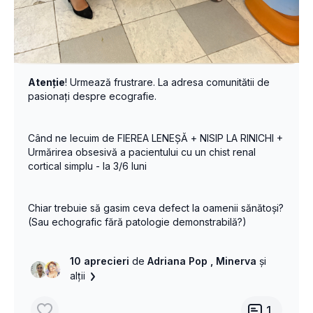
Atenție
! Urmează frustrare. La adresa comunitătii de
pasionați despre ecografie.
Când ne lecuim de FIEREA LENEŞĂ + NISIP LA RINICHI +
Urmărirea obsesivă a pacientului cu un chist renal
cortical simplu - la 3/6 luni
Chiar trebuie să gasim ceva defect la oamenii sănătoşi?
(Sau echografic fără patologie demonstrabilă?)
10 aprecieri
de
Adriana Pop
, Minerva
și
alții
1