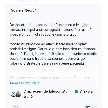
“Soarele Negru”
De fiecare data cand ne confruntam cu o imagine
similara in timpul unei echografii mamare “de rutina”
incepe un conflict in capul examinatorului.
Incolteste ideea ca ne aflam in fata unei neoplazii
probabil maligne. Dar nu o putem inca denumi “cancer
de san”. Totusi, intervin abilitatile de comunicare medic-
pacient, in care trebuie sa spunem adevarul gol
folosind o strategie care sa nu sperie pacienta.
Primul pas esential, dupa examinare, va fi biopsierea
formatiunii cu ajutorul acelor de tip TRU-CUT (Core
Biopsy). Rapida, facila si la indemana tuturor
7 aprecieri
de
Eduson_Admin
, AlexB
și
echografistilor.
alții
In exemplul video ne confruntam cu o formatiune