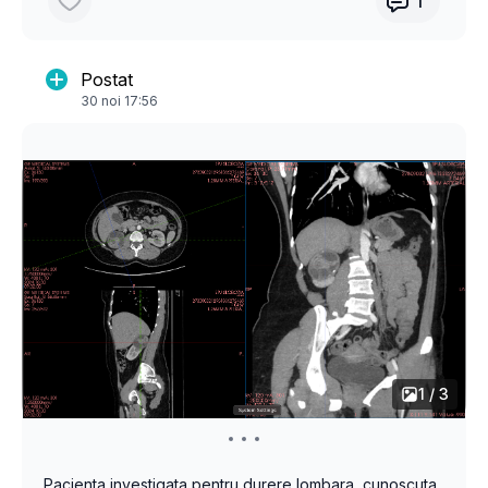
1
mamara, incadrabila BIRADS 4, in momentul biopsiei. S-
a dovedit a fi un Carcinom Ductal invaziv de tip
LUMINAL A, ki67-50% (agresiv histologic).
Postat
30 noi 17:56
PS: nu lasati fereastra Doppler activa…. Taie curajul de
a efectua biopsia! 😬
1 / 3
Pacienta investigata pentru durere lombara, cunoscuta