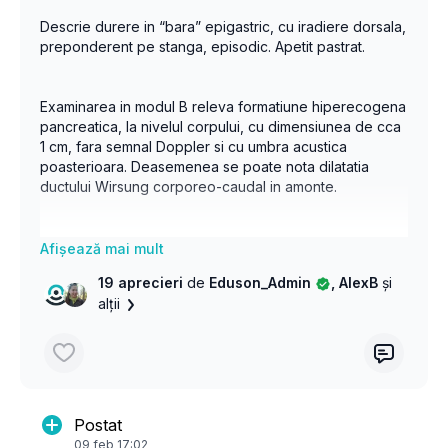
Descrie durere in “bara” epigastric, cu iradiere dorsala,
preponderent pe stanga, episodic. Apetit pastrat.
Examinarea in modul B releva formatiune hiperecogena
pancreatica, la nivelul corpului, cu dimensiunea de cca
1 cm, fara semnal Doppler si cu umbra acustica
poasterioara. Deasemenea se poate nota dilatatia
ductului Wirsung corporeo-caudal in amonte.
Diagnostic: Litiaza Wirsungiana.
19 aprecieri
de
Eduson_Admin
, AlexB
și
alții
Un caz mai rar.
Postat
09 feb 17:02