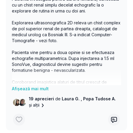
cu un chist renal simplu decelat echografic la o
explorare de rutina in urma cu doi ani.
Explorarea ultrasonografica 2D releva un chist complex
de pol superior renal de partea dreapta, catalogat de
medicul urolog ca Bosniak III. S-a indicat Computer-
Tomografie - vezi foto.
Pacienta vine pentru a doua opinie si se efectueaza
echografie multiparametrica. Dupa injectarea a 1.5 ml
SonoVue, diagnosticul devine sugestiv pentru
formatiune benigna - nevascularizata.
Coroborand imagistica alaturi de titrul crescut de
anticorpi anti echinococcus; se pune diagnosticul
pozitiv de CHIST HIDATIC RENAL. - o localizare mai
19 aprecieri
de
Laura G.
, Popa Tudose A.
rarissima.
și alții