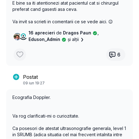
E bine sa iti atentionezi atat pacientul cat si chirurgul
preferat cand gasesti asa ceva.
Va invit sa scrieti in comentarii ce se vede aici. 😉
16 aprecieri
de
Dragos Paun
,
Eduson_Admin
și alții
6
Postat
09 iun 19:27
Ecografia Doppler.
Va rog clarificati-mi o curiozitate.
Ca posesori de atestat ultrasonografie generala, level 1
in SRUMB (adica situatia cel mai frecvent intalnita intre