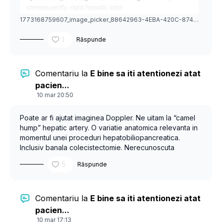
1773168759607_image_picker_88642963-4EBA-420C-8740-D9A967AD99D5-10085-00000394941966A4.1773168759.jpg
1
Răspunde
Comentariu la
E bine sa iti atentionezi atat
pacien...
10 mar 20:50
Poate ar fi ajutat imaginea Doppler. Ne uitam la “camel
hump” hepatic artery. O variatie anatomica relevanta in
momentul unei proceduri hepatobiliopancreatica.
Inclusiv banala colecistectomie. Nerecunoscuta
preoperator, devine redutabila!
5
Răspunde
Comentariu la
E bine sa iti atentionezi atat
pacien...
10 mar 17:13