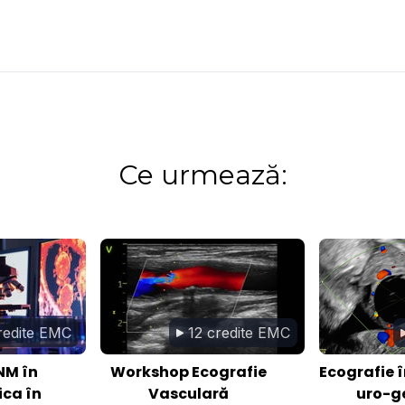
Ce urmează:
redite EMC
12 credite EMC
NM în
Workshop Ecografie
Ecografie 
ca în
Vasculară
uro-g