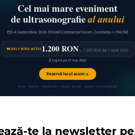
Cel mai mare eveniment
de ultrasonografie
al anului
·
3–6 Septembrie 2026
Hotel Continental Forum, Constanța + ONLINE
1.200 RON
EARLY BIRD ACTIV
→ 1.500 RON din 1 iunie 2026
⏳ Expiră pe 31 mai 2026
Rezervă locul acum
4 zile · Teorie + Hands-On + Studii de caz · Lectori internaționali
ază-te la newsletter pe