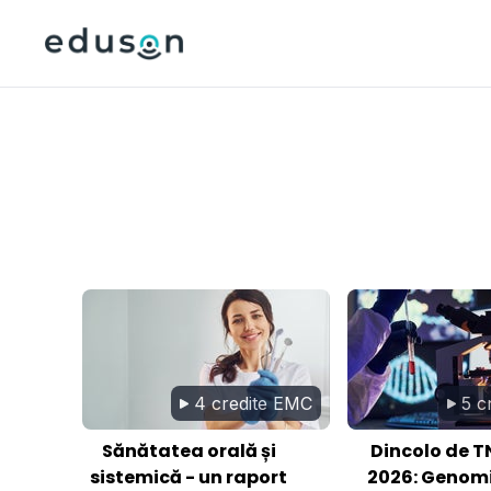
4 credite EMC
5 c
Sănătatea orală și
Dincolo de T
sistemică - un raport
2026: Genomi