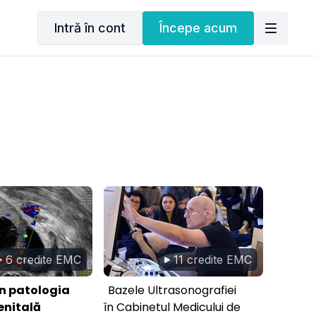
Intră în cont
Începe acum
6 credite EMC
11 credite EMC
în patologia
Bazele Ultrasonografiei
enitală
în Cabinetul Medicului de